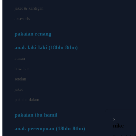
jaket & kardigan
aksesoris
pakaian renang
anak laki-laki (18bln-8thn)
atasan
bawahan
setelan
jaket
pakaian dalam
pakaian ibu hamil
×
nike
anak perempuan (18bln-8thn)