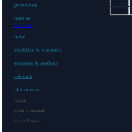
2
perabotan
2.5
matras
VW108 Link
botol
sterilizer & warmers
soothers & teethers
celemek
alat makan
cangkir
piring & mangkuk
sendok & garpu