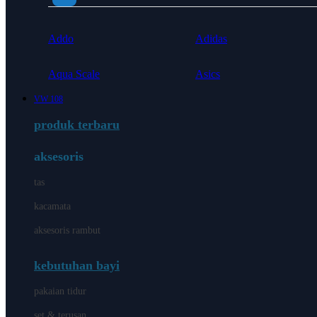
Addo
Adidas
Aqua Scale
Asics
VW 108
produk terbaru
aksesoris
tas
kacamata
aksesoris rambut
kebutuhan bayi
pakaian tidur
set & terusan