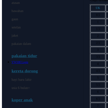
*Length calculate
atasan
UK
bawahan
0.5
gaun
1
setelan
1.5
jaket
2
2.5
pakaian dalam
3
pakaian tidur
3.5
VW108 Login
4
kereta dorong
4.5
5
bayi baru lahir
5.5
usia 6 bulan+
6
6.5
koper anak
7