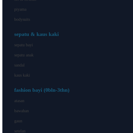
piyama
bodysuits
sepatu & kaus kaki
sepatu bayi
sepatu anak
sandal
kaus kaki
fashion bayi (0bln-3thn)
atasan
bawahan
gaun
setelan