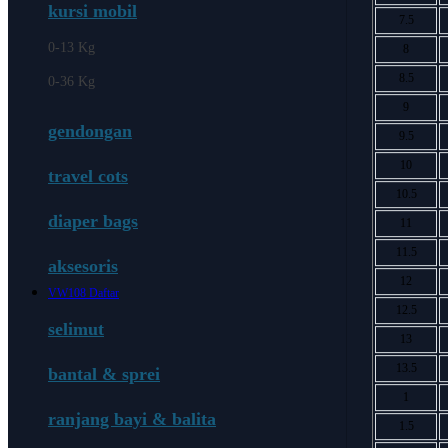
kursi mobil
7.5
0-13 Kg
8
8.5
0-36 Kg
9
gendongan
9.5
10
travel cots
10.5
diaper bags
11
11.5
aksesoris
12
VW108 Daftar
12.5
selimut
13
13.5
bantal & sprei
1
ranjang bayi & balita
1.5