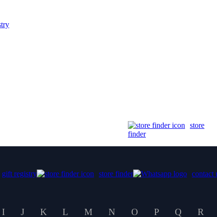
stry
store
finder
gift registry
store finder
contact 
I
J
K
L
M
N
O
P
Q
R